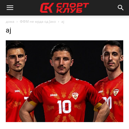
дома
ФФМ не мрда од Јако
ај
ај