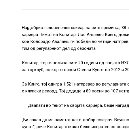
Најдобриот словенечки хокеар на сите времиња, 38-
кариера. Тимот на Копитар, Лос Анџелес Кингс, дожи
кое Колорадо Аваланш ги победи во четири натпревар
тим од регуларниот дел од сезоната.
Копитар, кој ги помина сите 20 години од својата Н
за тој клуб, со кој го освои Стенли Купот во 2012 и 2
За Кингс, тој одигра 1.521 натпревар во регуларната 
е клупски рекорд. Тој додаде и 89 поени во 107 натп
Двапати во текот на својата кариера, беше награ
„Би сакал да ме паметат како добар соиграч. Всушн
купот“, рече Копитар откако беше испратен со оваци