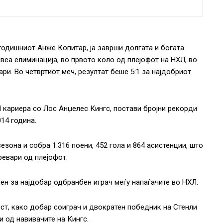
годишниот Анже Копитар, ја заврши долгата и богата
веа елиминација, во првото коло од плејофот на НХЛ, во
и. Во четвртиот меч, резултат беше 5:1 за најдобриот
ХЛ кариера со Лос Анџелес Кингс, постави бројни рекорди
014 година.
сезона и собра 1.316 поени, 452 гола и 864 асистенции, што
ревари од плејофот.
ден за најдобар одбранбен играч меѓу напаѓачите во НХЛ.
ост, како добар соиграч и двократен победник на Стенли
и од навивачите на Кингс.