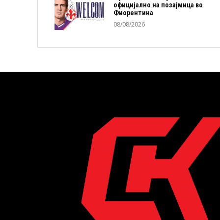
официјално на позајмица во
Фиорентина
08/08/2026