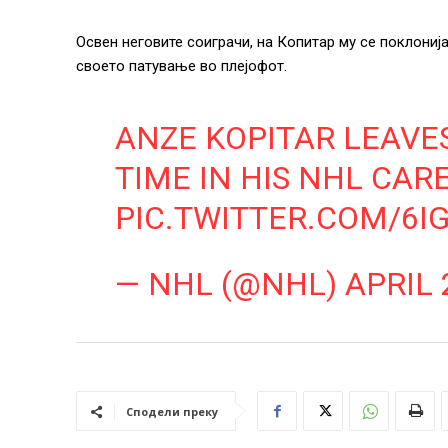
Освен неговите соиграчи, на Копитар му се поклониј
своето патување во плејофот.
ANZE KOPITAR LEAVES
TIME IN HIS NHL CAR
PIC.TWITTER.COM/6I
— NHL (@NHL)
APRIL 
Сподели преку