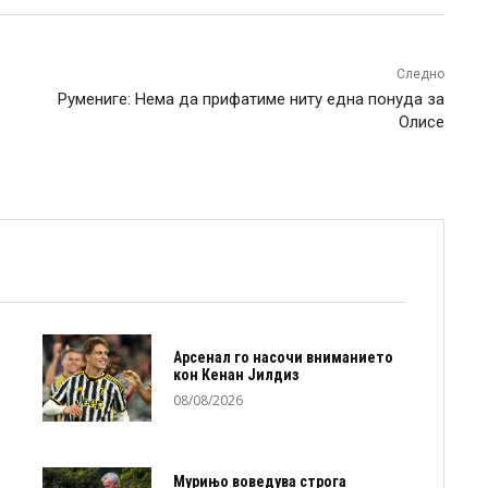
Следно
Румениге: Нема да прифатиме ниту една понуда за
Олисе
Арсенал го насочи вниманието
кон Кенан Јилдиз
08/08/2026
Мурињо воведува строга