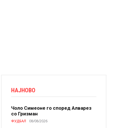
НАЈНОВО
Чоло Симеоне го според Алварез
со Гризман
ФУДБАЛ
08/08/2026