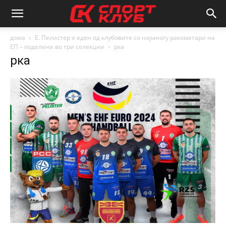
дома
E. Пелистер е еден од клубовите со најмногу ракометари на
ЕП – поделени во три селекции
рка
рка