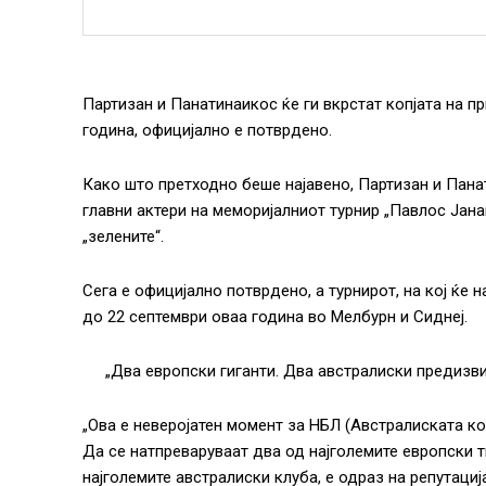
Партизан и Панатинаикос ќе ги вкрстат копјата на п
година, официјално е потврдено.
Како што претходно беше најавено, Партизан и Пана
главни актери на меморијалниот турнир „Павлос Јан
„зелените“.
Сега е официјално потврдено, а турнирот, на кој ќе н
до 22 септември оваа година во Мелбурн и Сиднеј.
„Два европски гиганти. Два австралиски предизви
„Ова е неверојатен момент за НБЛ (Австралиската к
Да се натпреваруваат два од најголемите европски т
најголемите австралиски клуба, е одраз на репутациј