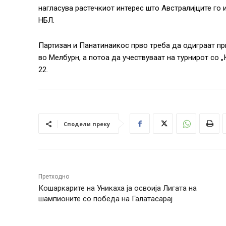
нагласува растечкиот интерес што Австралијците го 
НБЛ.
Партизан и Панатинаикос прво треба да одиграат при
во Мелбурн, а потоа да учествуваат на турнирот со „К
22.
Сподели преку
Претходно
Кошаркарите на Уникаха ја освоија Лигата на
шампионите со победа на Галатасарај