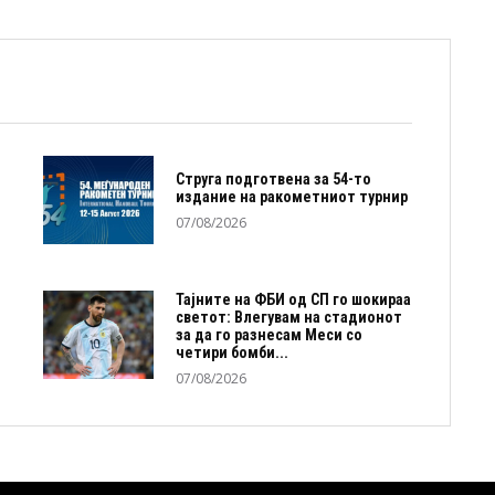
Струга подготвена за 54-то
издание на ракометниот турнир
07/08/2026
Тајните на ФБИ од СП го шокираа
светот: Влегувам на стадионот
за да го разнесам Меси со
четири бомби...
07/08/2026