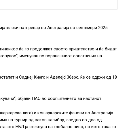
ријателски натпревар во Австралија во септември 2025
тинаикос ќе го продолжат своето пријателство и ќе бидат
акопулос“, именуван по поранешниот сопственик на
астапат и Сиднеј Кингс и Аделejd 36ерс, ќе се одржи од 18
кувачи“, објави ПАО во соопштението за настанот.
ошаркарска лига) и кошаркарските фанови во Австралија.
има на турнир од ваков калибар, заедно со два од
ата што НБЛ ја стекнува на глобално ниво, но исто така го