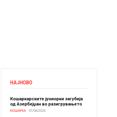
НАЈНОВО
Кошаркарските јуниорки загубија
од Азербејџан во разигрувањето
КОШАРКА
07/08/2026