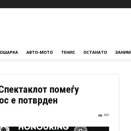
КОШАРКА
АВТО-МОТО
ТЕНИС
ОСТАНАТО
ЗАНИМ
 Спектаклот помеѓу
ос е потврден
499