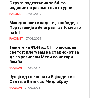
Струга подготвена за 54-то
издание на ракометниот турнир
РАКОМЕТ
07/08/2026
Македонските кадети ја победија
Португалија и ќе играат за 9. место
на ЕП
РАКОМЕТ
07/08/2026
Тајните на ФБИ од СП го шокираа
светот: Влегувам на стадионот за
да го разнесам Меси со четири
бомби...
ФУДБАЛ
07/08/2026
Јунајтед го испрати Бајнадир во
Селта, а Витек во Мидлзброу
ФУДБАЛ
07/08/2026