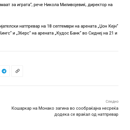
имаат за играта“, рече Никола Миливојевиќ, директор на
јателски натпревар на 18 септември на арената „Џон Кејн“
ингс“ и „36ерс“ на арената „Кудос Банк“ во Сиднеј на 21 и
Следно
Кошаркар на Монако загина во сообраќајна несреќа
додека се враќал од натпревар