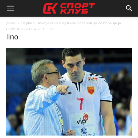
дома
Червар: Некоректно е од Кире Лазаров да се бара да ја
помине оваа група
lino
lino