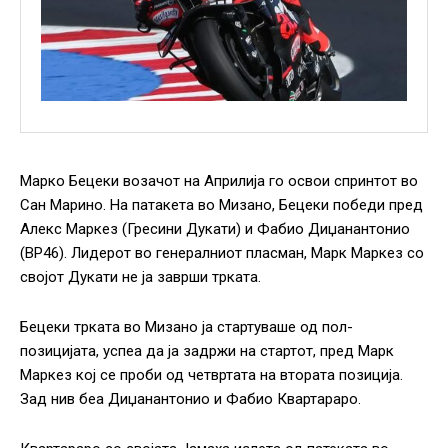
Марко Бецеки возачот на Априлија го освои спринтот во
Сан Марино. На патакета во Мизано, Бецеки победи пред
Алекс Маркез (Гресини Дукати) и Фабио Диџанантонио
(ВР46). Лидерот во генералниот пласман, Марк Маркез со
својот Дукати не ја заврши трката.
Бецеки трката во Мизано ја стартуваше од пол-
позицијата, успеа да ја задржи на стартот, пред Марк
Маркез кој се проби од четвртата на втората позиција.
Зад нив беа Диџанантонио и Фабио Квартараро.