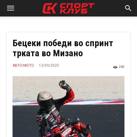
Бецеки победи во спринт
трката во Мизано
13/09/2025
АВТО-МОТО
260