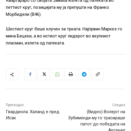
Квартараро со својата Јамаха излета од патеката во
петтиот круг, позицијата му ја препушти на Франко
Морбидели (В46).
Шестиот круг беше клучен за трката. Најпрвин Маркез го
мина Бецеки, а во истиот круг лидерот во вкупниот
пласман, излета од патеката.
Претходно
Следно
Гвардиола: Халанд е пред
(Видео) Волејот на
Исак
Зубименди му го трасираше
патот до победата на
Арсенал