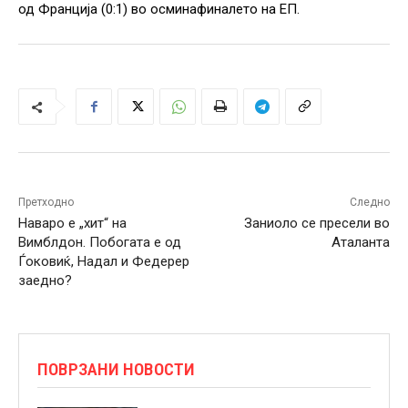
од Франција (0:1) во осминафиналето на ЕП.
Претходно
Следно
Наваро е „хит“ на
Заниоло се пресели во
Вимблдон. Побогата е од
Аталанта
Ѓоковиќ, Надал и Федерер
заедно?
ПОВРЗАНИ НОВОСТИ