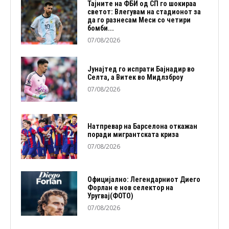
Тајните на ФБИ од СП го шокираа
светот: Влегувам на стадионот за
да го разнесам Меси со четири
бомби...
07/08/2026
Јунајтед го испрати Бајнадир во
Селта, а Витек во Мидлзброу
07/08/2026
Натпревар на Барселона откажан
поради мигрантската криза
07/08/2026
Официјално: Легендарниот Диего
Форлан е нов селектор на
Уругвај(ФОТО)
07/08/2026