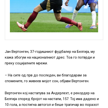
Јан Вертонген, 37-годишниот фудбалер на Белгија, му
кажа збогум на националниот дрес. Тоа го потврди и
преку социјалните мрежи.
– На сите од прв до последен, ви благодарам за
спомените, го живеев мојот сон, објави Вертонген.
Вертонген кој настапува за Андерлехт, е рекордер на
Белгија според бројот на настапи, 157. Тој има дадено и
10 гола, а постигна автогол и беше трагичар во поразот