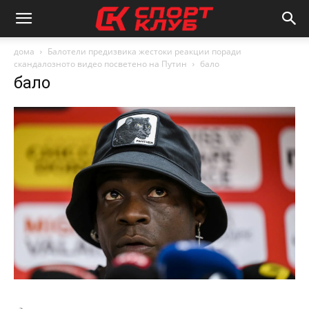
дома
Балотели предизвика жестоки реакции поради
скандалозното видео посветено на Путин
бало
бало