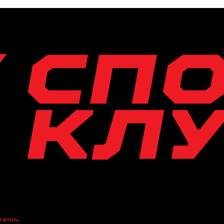
vramov
.