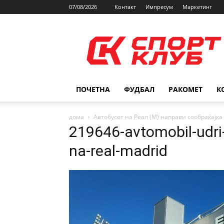
07/08/2026
Контакт
Импресум
Маркетинг
SPORTCLUB.mk
ПОЧЕТНА
ФУДБАЛ
РАКОМЕТ
К
дома
Автобусот на Реал (М) направи сообраќајка
219646-avtomobil-udri
na-real-madrid