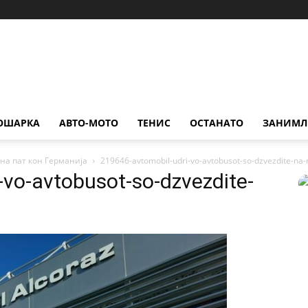
ОШАРКА
АВТО-МОТО
ТЕНИС
ОСТАНАТО
ЗАНИМЛ
 на пат кон Германија
219646-avtomobil-udri-vo-avtobusot-so-dzvezdite-na-
-vo-avtobusot-so-dzvezdite-