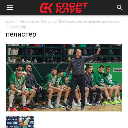
дома
Ангеловски: Мечот со ПСЖ е ракометен празник во Битола
пелистер
пелистер