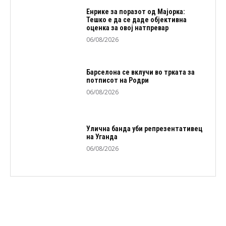
Енрике за поразот од Мајорка:
Тешко е да се даде објективна
оценка за овој натпревар
06/08/2026
Барселона се вклучи во трката за
потписот на Родри
06/08/2026
Улична банда уби репрезентативец
на Уганда
06/08/2026