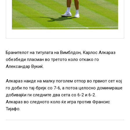
Бранителот на титулата на Вимблдон, Карлос Алкараз
обезбеди пласман во третото коло откако го
Александар Вукиќ.
Алкараз наиде на малку поголем отпор во првиот сет кој
го доби по тај-брејк со 7-6, а потоа целосно доминираше
добивајќи ги следните два сета со 6-2 и 6-2.
Алкараз во следното коло ќе игра против Франсис
Тијафо.